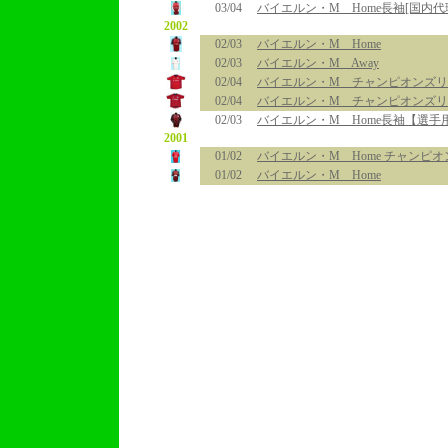
03/04
バイエルン・M Home長袖[国内代
2002
02/03
バイエルン・M Home
02/03
バイエルン・M Away
02/04
バイエルン・M チャンピオンズリー
02/04
バイエルン・M チャンピオンズリ
02/03
バイエルン・M Home長袖【選手
2001
01/02
バイエルン・M Home チャンピ
01/02
バイエルン・M Home