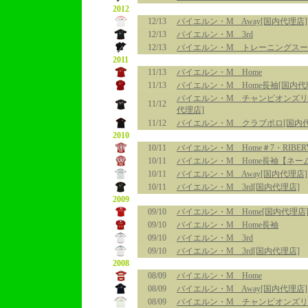
2012
12/13
バイエルン・M Away[国内代理店]
12/13
バイエルン・M 3rd
12/13
バイエルン・M トレーニングスー
2011
11/13
バイエルン・M Home
11/13
バイエルン・M Home長袖[国内代
バイエルン・M チャンピオンズリーグ＃
11/12
代理店]
11/12
バイエルン・M クラブポロ[国内代
2010
10/11
バイエルン・M Home＃7・RIBER
10/11
バイエルン・M Home長袖【ネー
10/11
バイエルン・M Away[国内代理店]
10/11
バイエルン・M 3rd[国内代理店]
2009
09/10
バイエルン・M Home[国内代理店
09/10
バイエルン・M Home長袖
09/10
バイエルン・M 3rd
09/10
バイエルン・M 3rd[国内代理店]
2008
08/09
バイエルン・M Home
08/09
バイエルン・M Away[国内代理店]
08/09
バイエルン・M チャンピオンズ