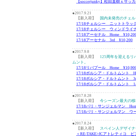
【soccerjunky】松田直樹ｘサ
●2017.9.21
【新入荷】
国内未発売のチェル
17/18チェルシー ニットトラックス
17/18チェルシー ウィンドライナ
17/18アーセナル Home ¥10,20
17/18アーセナル 3rd ¥10,200
●2017.9.8
【新入荷】
125周年を迎える
ムント。
17/18リバプール Home ¥10,90
17/18ボルシア・ドルトムント Hom
17/18ボルシア・ドルトムント 3rd
17/18ボルシア・ドルトムント 1
●2017.8.28
【新入荷】
今シーズン最大の移
17/18パリ・サンジェルマン Home＃
17/18パリ・サンジェルマン ウー
●2017.8.24
【新入荷】
スペイン人デザイナ
＜RE-TAKE>JCアトレティコ ピン