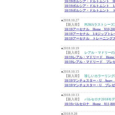
18/19ボルシア・ドルトムント Hom
18/19ボルシア・ドルトムント 1
18/19ボルシア・ドルトムント ト
●2018.10.27
【新入荷】
PUMAラストシー
18/19アーセナル Home ¥10,20
18/19アーセナル 1/4ジップトレ
18/19アーセナル トレーニングスー
●2018.10.19
【新入荷】
レアル・マドリーの
18/19レアル・マドリード Home ¥
18/19レアル・マドリード プレゼ
●2018.10.15
【新入荷】
珍しいカラーリング
18/19マンチェスター・U Away ¥
18/19マンチェスター・U プレゼ
●2018.10.13
【新入荷】
バルセロナ2018モ
18/19バルセロナ Home ¥11,80
●2018.9.28