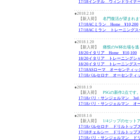
17/18インテル ウィンドライナー
●2018.2.10
【新入荷】
名門復活が望まれま
17/18ACミラン Home ¥10,200
17/18ACミラン トレーニングスー
●2018.1.20
【新入荷】
痛恨のW杯出場を逃
18/20イタリア Home ¥10,100
18/20イタリア トレーニングシャツ
18/20イタリア トレーニングスーツ
17/18ASローマ オーセンティッ
17/18バルセロナ オーセンティッ
●2018.1.9
【新入荷】
PSGの新作2点です
17/18パリ・サンジェルマン 3rd＃1
17/18パリ・サンジェルマン オ
●2018.1.6
【新入荷】
1/4ジップのセット
17/18バルセロナ ドリルトップスー
17/18チェルシー ドリルトップスー
17/18パリ・サンジェルマン ドリ