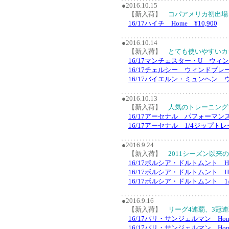
●2016.10.15
【新入荷】
コパアメリカ初出場
16/17ハイチ Home ¥10,900
●2016.10.14
【新入荷】
とても使いやすいカ
16/17マンチェスター・U ウィン
16/17チェルシー ウィンドブレーカ
16/17バイエルン・ミュンヘン ウ
●2016.10.13
【新入荷】
人気のトレーニング
16/17アーセナル パフォーマンス
16/17アーセナル 1/4ジップトレ
●2016.9.24
【新入荷】
2011シーズン以
16/17ボルシア・ドルトムント Hom
16/17ボルシア・ドルトムント Hom
16/17ボルシア・ドルトムント 1
●2016.9.16
【新入荷】
リーグ4連覇、3冠連
16/17パリ・サンジェルマン Home＃
16/17パリ・サンジェルマン Home＃3