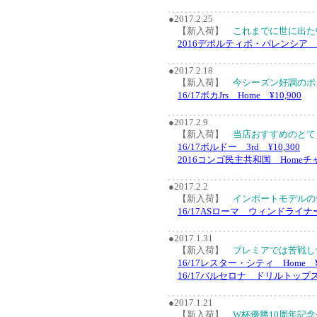
●2017.2.25
【新入荷】
これまでに世に出た
2016デポルティボ・パレンシア H
●2017.2.18
【新入荷】
今シーズン好調のボ
16/17ボカJrs Home ¥10,900
●2017.2.9
【新入荷】
当店おすすめのとて
16/17ボルドー 3rd ¥10,300
2016コンゴ民主共和国 Homeチ
●2017.2.2
【新入荷】
インポートモデルの
16/17ASローマ ウィンドライナー
●2017.1.31
【新入荷】
プレミアでは苦戦し
16/17レスター・シティ Home ¥1
16/17バルセロナ ドリルトップスー
●2017.1.21
【新入荷】
W杯優勝10周年記