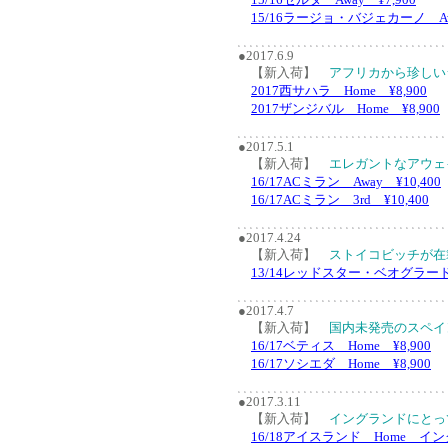
15/16ラージョ・バジェカーノ Awa
●2017.6.9
【新入荷】
アフリカから珍しい
2017西サハラ Home ¥8,900
2017ザンジバル Home ¥8,900
●2017.5.1
【新入荷】
エレガントなアウェ
16/17ACミラン Away ¥10,400
16/17ACミラン 3rd ¥10,400
●2017.4.24
【新入荷】
ストイコビッチが在
13/14レッドスター・ベオグラード 
●2017.4.7
【新入荷】
国内未発売のスペイ
16/17ベティス Home ¥8,900
16/17ソシエダ Home ¥8,900
●2017.3.11
【新入荷】
イングランドにとっ
16/18アイスランド Home 