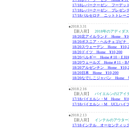
17/18レバークーゼン フーデッ
17/18レバークーゼン プレゼンテ
17/18バルセロナ ニットトレーニ
●2018.3.31
【新入荷】
2018年のアディダ
18/20北アイルランド Home ¥10
18/20ボスニア・ヘルチェゴビナ Ho
18/20スウェーデン Home ¥10,2
18/20ドイツ Home ¥10,200
18/20ベルギー Home＃10・E.HAZ
18/20ウェールズ Home＃11・BAL
18/20アルゼンチン Home ¥10,2
18/20日本 Home ¥10,200
18/20なでしこジャパン Home ¥1
●2018.2.16
【新入荷】
バイエルンの2アイ
17/18バイエルン・M Home ¥10
17/18バイエルン・M UCLハイブ
●2018.2.13
【新入荷】
インテルのアウター
17/18インテル オーセンティック