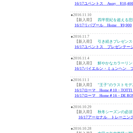
16/17ユベントス Away ¥10,40
●2016.11.10
【新入荷】
四半世紀を超える悲
16/17リバプール Home ¥9,900
●2016.11.7
【新入荷】
引き続きプレゼンス
16/17ユベントス プレゼンテーシ
●2016.11.4
【新入荷】
鮮やかなカラーリン
16/17バイエルン・ミュンヘン プ
●2016.11.1
【新入荷】
”王子”のラストモ
16/17ローマ Home＃10・TOTTI 
16/17ローマ Home＃16・DE ROSS
●2016.10.29
【新入荷】
秋冬シーズンの必須
16/17アーセナル トレーニング
●2016.10.28