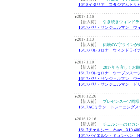
16/18イタリア スタジアムトリビュ
●2017.1.16
【新入荷】
引き続きウィンドラ
16/17パリ・サンジェルマン ウィ
●2017.1.13
【新入荷】
伝統のV字ラインが
16/17バルセロナ ウィンドライナ
●2017.1.10
【新入荷】
2017年も宜しくお
16/17バルセロナ ウーブンスーツ 
16/17パリ・サンジェルマン ウー
16/17パリ・サンジェルマン ドリ
●2016.12.26
【新入荷】
プレゼンスーツ同様
16/17ACミラン トレーニングスー
●2016.12.16
【新入荷】
チェルシーのセカン
16/17チェルシー Away ¥10,40
16/17バイエルン・ミュンヘン Hom